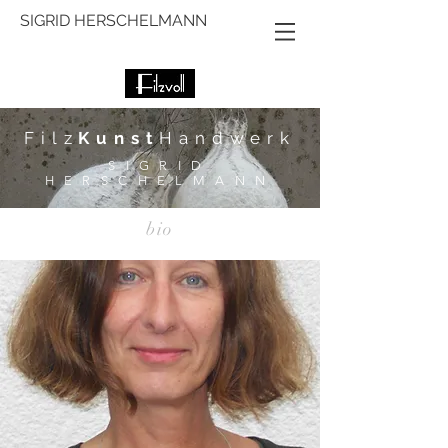
SIGRID HERSCHELMANN
Filz
Kunst
Handwerk
SIGRID
HERSCHELMANN
bio